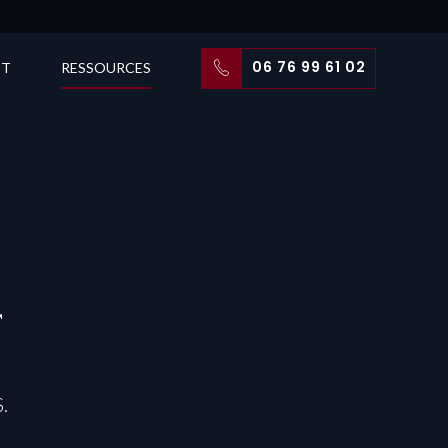
06 76 99 61 02
CT
RESSOURCES
t
.