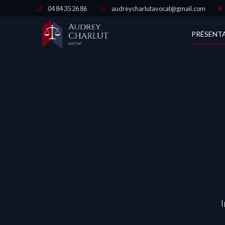
04 84 35 26 86
audreycharlutavocat@gmail.com
PRÉSENT