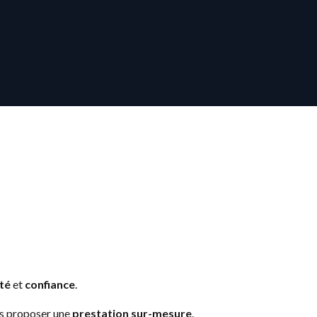
té
et
confiance
.
us proposer une
prestation sur-mesure
.