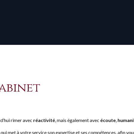
abinet
d’hui rimer avec
réactivité
, mais également avec
écoute
,
humani
i met à votre service son expertise et ses compétences, afin vo